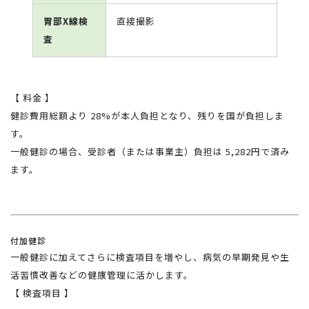
胃部X線検
直接撮影
査
【 料金 】
健診費用総額より
28%
が本人負担となり、残りを国が負担しま
す。
一般健診の場合、受診者（または事業主）負担は
5,282
円で済み
ます。
付加健診
一般健診に加えてさらに検査項目を増やし、病気の早期発見や生
活習慣改善などの健康管理に活かします。
【
検査項目
】