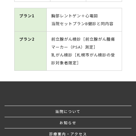
プラン1
胸部レントゲン＋心電図
当院セットプランB健診と同内容
プラン2
前立腺がん検診［前立腺がん腫瘍
マーカー（PSA）測定］
乳がん検診［札幌市がん検診の受
診対象者限定］
当院について
お知らせ
診療案内・アクセス