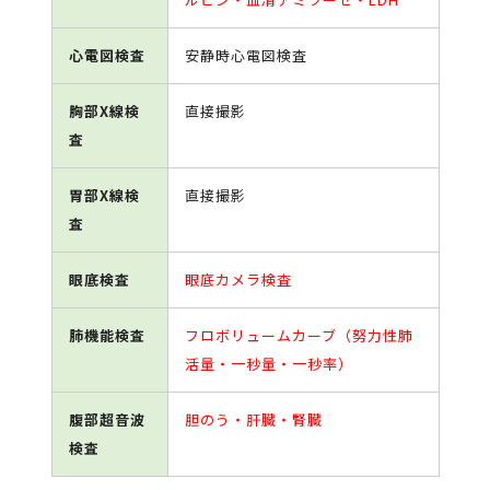
心電図検査
安静時心電図検査
胸部X線検
直接撮影
査
胃部X線検
直接撮影
査
眼底検査
眼底カメラ検査
肺機能検査
フロボリュームカーブ（努力性肺
活量・一秒量・一秒率）
腹部超音波
胆のう・肝臓・腎臓
検査