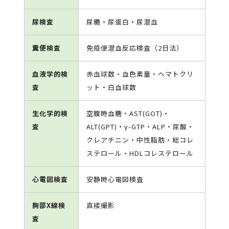
尿検査
尿糖・尿蛋白・尿潜血
糞便検査
免疫便潜血反応検査（2日法）
血液学的検
赤血球数・血色素量・ヘマトクリ
査
ット・白血球数
生化学的検
空腹時血糖・AST(GOT)・
査
ALT(GPT)・γ-GTP・ALP・尿酸・
クレアチニン・中性脂肪・総コレ
ステロール・HDLコレステロール
心電図検査
安静時心電図検査
胸部X線検
直接撮影
査