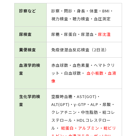
診察など
診察・問診・身長・体重・BMI・
視力検査・聴力検査・血圧測定
尿検査
尿糖・尿蛋白・尿潜血・
尿沈渣
糞便検査
免疫便潜血反応検査（2日法）
血液学的検
赤血球数・血色素量・ヘマトクリ
査
ット・白血球数・
血小板数・血液
像
生化学的検
空腹時血糖・AST(GOT)・
査
ALT(GPT)・γ-GTP・ALP・尿酸・
クレアチニン・中性脂肪・総コレ
ステロール・HDLコレステロー
ル・
総蛋白・アルブミン・総ビリ
ルビン・血清アミラーゼ・LDH